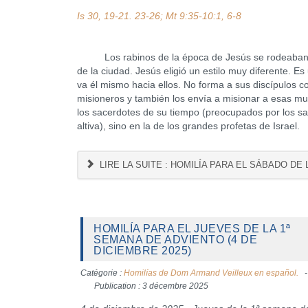
Is 30, 19-21. 23-26; Mt 9:35-10:1, 6-8
Los rabinos de la época de Jesús se rodeaban de u
de la ciudad. Jesús eligió un estilo muy diferente. E
va él mismo hacia ellos. No forma a sus discípulos c
misioneros y también los envía a misionar a esas mul
los sacerdotes de su tiempo (preocupados por los sacr
altiva), sino en la de los grandes profetas de Israel.
LIRE LA SUITE : HOMILÍA PARA EL SÁBADO DE 
HOMILÍA PARA EL JUEVES DE LA 1ª
SEMANA DE ADVIENTO (4 DE
DICIEMBRE 2025)
Catégorie :
Homilías de Dom Armand Veilleux en español.
Publication : 3 décembre 2025