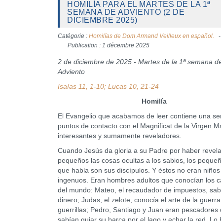
HOMILÍA PARA EL MARTES DE LA 1ª
SEMANA DE ADVIENTO (2 DE
DICIEMBRE 2025)
Catégorie :
Homilías de Dom Armand Veilleux en español.
Publication : 1 décembre 2025
2 de diciembre de 2025 - Martes de la 1ª semana d
Adviento
Isaías 11, 1-10; Lucas 10, 21-24
Homilía
El Evangelio que acabamos de leer contiene una se
puntos de contacto con el Magnificat de la Virgen M
interesantes y sumamente reveladores.
Cuando Jesús da gloria a su Padre por haber revela
pequeños las cosas ocultas a los sabios, los pequeñ
que habla son sus discípulos. Y éstos no eran niños
ingenuos. Eran hombres adultos que conocían los 
del mundo: Mateo, el recaudador de impuestos, sab
dinero; Judas, el zelote, conocía el arte de la guerr
guerrillas; Pedro, Santiago y Juan eran pescadores
sabían guiar su barca por el lago y echar la red. Lo