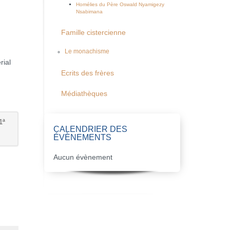
Homélies du Père Oswald Nyamigezy
Nsabimana
Famille cistercienne
Le monachisme
rial
Ecrits des frères
s
Médiathèques
1ª
CALENDRIER DES
ÉVÈNEMENTS
Aucun évènement