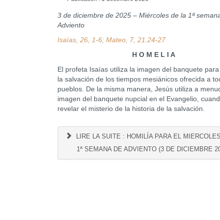
3 de diciembre de 2025 – Miércoles de la 1ª seman
Adviento
Isaías, 26, 1-6; Mateo, 7, 21.24-27
H O M E L I A
El profeta Isaías utiliza la imagen del banquete para
la salvación de los tiempos mesiánicos ofrecida a to
pueblos. De la misma manera, Jesús utiliza a menu
imagen del banquete nupcial en el Evangelio, cuand
revelar el misterio de la historia de la salvación.
LIRE LA SUITE : HOMILÍA PARA EL MIERCOLE
1ª SEMANA DE ADVIENTO (3 DE DICIEMBRE 20