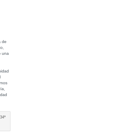
a de
to,
ó una
nidad
l
amos
ía,
idad
34ª