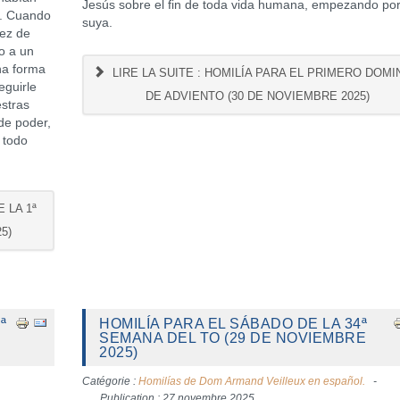
Jesús sobre el fin de toda vida humana, empezando por
s. Cuando
suya.
lez de
 o a un
una forma
LIRE LA SUITE : HOMILÍA PARA EL PRIMERO DOM
eguirle
DE ADVIENTO (30 DE NOVIEMBRE 2025)
estras
de poder,
 todo
 LA 1ª
5)
ª
HOMILÍA PARA EL SÁBADO DE LA 34ª
SEMANA DEL TO (29 DE NOVIEMBRE
2025)
Catégorie :
Homilías de Dom Armand Veilleux en español.
Publication : 27 novembre 2025