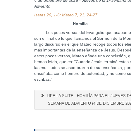
4 de diciembre de 2025 - Jueves de la 1ª semana d
Adviento
Isaías 26, 1-6; Mateo 7, 21. 24-27
Homilía
Los pocos versos del Evangelio que acabamos
son el final de lo que llamamos el Sermón de la Mo
largo discurso en el que Mateo recoge todos los el
más importantes de la enseñanza de Jesús. Despu
estos pocos versos, Mateo añade una conclusión, 
hemos leído, que es: "Cuando Jesús terminó estos 
las multitudes se asombraron de su enseñanza; por
enseñaba como hombre de autoridad, y no como s
escribas."
LIRE LA SUITE : HOMILÍA PARA EL JUEVES DE
SEMANA DE ADVIENTO (4 DE DICIEMBRE 202