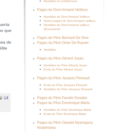
Homélies et conférences
Pages de Dom Armand Veilleux
Homélies de Dom Armand Veilleux
Autres pages de Dom Armand veilleux
uerta
Homélies de Dom Armand veilleux
(Scourmont)
ino que
Pages de Père Bernard De Give
nea de
Pages du Père Omer De Ruyver
lite
Homélies
Pages du Père Gérard Joyau
Homélies du Père Gérard Joyau
Ecrits du Père Gérard Joyau
Pages du Père Jacques Pineault
Ecrits du Père Jacques Pineault
Homélies du Père Jacques Pineault
Pages du Père Faustin Dusabe
Pages du Père Dominique-Marie
Homélies du Père Dominique-Marie
Ecrits du Père Dominique-Marie
Pages du Père Oswald Nyamigezy
Nsabimana