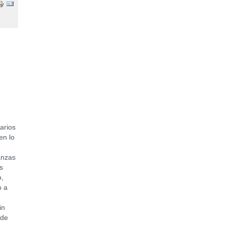
arios
en lo
anzas
s
o,
o a
in
 de