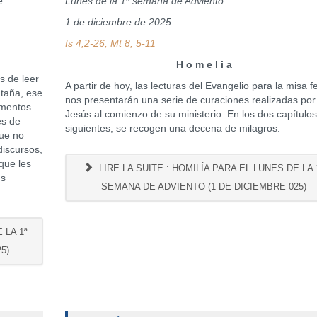
e
Lunes de la 1ª semana de Adviento
1 de diciembre de 2025
Is 4,2-26; Mt 8, 5-11
H o m e l i a
 de leer
A partir de hoy, las lecturas del Evangelio para la misa fe
ntaña, ese
nos presentarán una serie de curaciones realizadas por
ementos
Jesús al comienzo de su ministerio. En los dos capítulo
és de
siguientes, se recogen una decena de milagros.
que no
discursos,
que les
LIRE LA SUITE : HOMILÍA PARA EL LUNES DE LA 
us
SEMANA DE ADVIENTO (1 DE DICIEMBRE 025)
 LA 1ª
5)