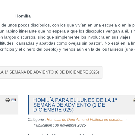
Homilía
nos pocos discípulos, con los que vivían en una escuela o en la p
s un rabino itinerante que no espera a que los discípulos vengan a él, s
on largos discursos, sino que simplemente los involucra en sus viajes
titudes "cansadas y abatidas como ovejas sin pastor". No está en la lí
ificios y el dinero del pueblo) y menos aún en la de los fariseos (una é
LA 1ª SEMANA DE ADVIENTO (6 DE DICIEMBRE 2025)
HOMILÍA PARA EL LUNES DE LA 1ª
SEMANA DE ADVIENTO (1 DE
DICIEMBRE 025)
Catégorie :
Homilías de Dom Armand Veilleux en español.
Publication : 30 novembre 2025