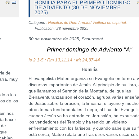
HOMILÍA PARA EL PRIMERO DOMINGO
DE ADVIENTO (30 DE NOVIEMBRE
2025)
Catégorie :
Homilías de Dom Armand Veilleux en español.
Publication : 28 novembre 2025
e
30 de noviembre de 2025, Scourmont
Primer domingo de Adviento "A"
Is 2,1-5 ; Rm 13,11.14 ; Mt 24,37-44
Homilía
rie de
El evangelista Mateo organiza su Evangelio en torno a v
aría, muy
discursos importantes de Jesús. Al principio de su libro, 
que llamamos el Sermón de la Montaña, del que las
do a los
Bienaventuranzas son el corazón, agrupa varias enseñ
os de los
de Jesús sobre la oración, la limosna, el ayuno y mucho
otros temas fundamentales. Luego, al final del Evangeli
caminos
cuando Jesús ya ha entrado en Jerusalén, ha expulsad
ía hacer
los vendedores del Templo y ha tenido un violento
a de
enfrentamiento con los fariseos, y cuando sabe que su f
 que
está cerca, Mateo relata uno tras otros varios discursos
 habían