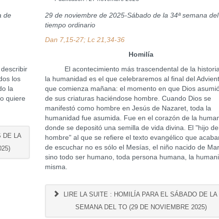
a de
29 de noviembre de 2025-Sábado de la 34ª semana del
tiempo ordinario
Dan 7,15-27; Lc 21,34-36
Homilía
 describir
El acontecimiento más trascendental de la histori
dos los
la humanidad es el que celebraremos al final del Advien
do la
que comienza mañana: el momento en que Dios asumi
o quiere
de sus criaturas haciéndose hombre. Cuando Dios se
manifestó como hombre en Jesús de Nazaret, toda la
humanidad fue asumida. Fue en el corazón de la huma
donde se depositó una semilla de vida divina. El "hijo de
S DE LA
hombre" al que se refiere el texto evangélico que acab
de escuchar no es sólo el Mesías, el niño nacido de Mar
25)
sino todo ser humano, toda persona humana, la human
misma.
LIRE LA SUITE : HOMILÍA PARA EL SÁBADO DE LA 
SEMANA DEL TO (29 DE NOVIEMBRE 2025)