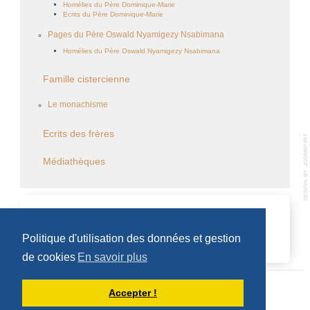
Homélies du Père Dominique-Marie
Ecrits du Père Dominique-Marie
Pages du Père Oswald Nyamigezy Nsabimana
Homélies du Père Oswald Nyamigezy Nsabimana
Famille cistercienne
Le monachisme
Ecrits des frères
Médiathèques
CALENDRIER DES ÉVÈNEMENTS
Politique d'utilisation des données et gestion
Aucun évènement
de cookies
En savoir plus
Accepter !