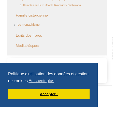
Homélies du Père Oswald Nyamigezy Nsabimana
Famille cistercienne
Le monachisme
Ecrits des frères
Médiathèques
CALENDRIER DES ÉVÈNEMENTS
Politique d'utilisation des données et gestion
Aucun évènement
de cookies
En savoir plus
Accepter !