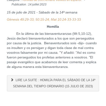
Catégorie :
Homilías de Dom Armand Veilleux en español.
Publication : 14 juillet 2023
15 de julio de 2021 - Sábado de la 14ª semana
Génesis 49:29-33; 50:15-24; Mat 10:24-33-33
-33
Homilía
En la última de las bienaventuranzas (Mt 5,10-12),
Jesús declaró bienaventurados a los que son perseguidos
por causa de la justicia. Bienaventurados sois -dijo- cuando
os insulten y os persigan y digan toda clase de mal contra
vosotros falsamente por mi causa. "Y añadió: "Así es como
fueron perseguidos los profetas anteriores a vosotros. "El
pasaje evangélico que acabamos de leer comenta y explica
de alguna manera esta bienaventuranza.
LIRE LA SUITE : HOMILÍA PARA EL SÁBADO DE LA 14ª
SEMANA DEL TIEMPO ORDINARIO (15 JULIO DE 2023)