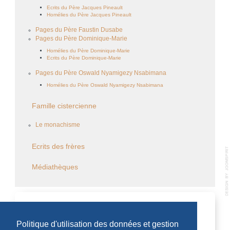
Ecrits du Père Jacques Pineault
Homélies du Père Jacques Pineault
Pages du Père Faustin Dusabe
Pages du Père Dominique-Marie
Homélies du Père Dominique-Marie
Ecrits du Père Dominique-Marie
Pages du Père Oswald Nyamigezy Nsabimana
Homélies du Père Oswald Nyamigezy Nsabimana
Famille cistercienne
Le monachisme
Ecrits des frères
Médiathèques
CALENDRIER DES ÉVÈNEMENTS
Politique d'utilisation des données et gestion
Aucun évènement