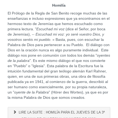
Homilía
El Prólogo de la Regla de San Benito recoge muchas de las
enseñanzas e incluso expresiones que ya encontramos en el
hermoso texto de Jeremías que hemos escuchado como
primera lectura. "
Escuchad mi voz
(dice el Señor, por boca
de Jeremías), --
Escuchad mi voz: yo seré vuestro Dios, y
vosotros seréis mi pueblo
. » Basta, pues, con escuchar la
Palabra de Dios para pertenecer a su Pueblo. El diálogo con
Dios en la oración nunca es algo puramente individual. Este
diálogo nos pone en comunión con todos los demás "
oyentes
de la palabra
". Es este mismo diálogo el que nos convierte
en "Pueblo" o "Iglesia". Esta palabra de la Escritura fue la
intuición fundamental del gran teólogo alemán Karl Rahner,
quien, en una de sus primeras obras, una obra de filosofía
publicada ya en 1941, al comienzo de la guerra, describió al
ser humano como esencialmente, por su propia naturaleza,
un "
oyente de la Palabra
" (Hörer des Wortes), ya que es por
la misma Palabra de Dios que somos creados.
LIRE LA SUITE : HOMILÍA PARA EL JUEVES DE LA 3ª