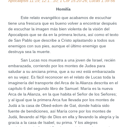
Apocalipsis 11:19; 12:1...10; 1 Cor 15:20-26; Lucas 1:39-56
Homilía
Este relato evangélico que acabamos de escuchar
tiene una frescura que es bueno volver a encontrar después
de escuchar la imagen más bien violenta de la visión del
Apocalipsis que se da en la primera lectura, así como el texto
de San Pablo que describe a Cristo aplastando a todos sus
enemigos con sus pies, aunque el último enemigo que
destruya sea la muerte.
San Lucas nos muestra a una joven de Israel, recién
embarazada, corriendo por los montes de Judea para
saludar a su anciana prima, que a su vez está embarazada
en su vejez. Es fácil reconocer en el relato de Lucas toda la
imaginería del transporte del Arca de la Alianza descrita en el
capítulo 6 del segundo libro de Samuel. María es la nueva
Arca de la Alianza, en la que habita el Señor de los Señores;
y al igual que la primera Arca fue llevada por los montes de
Judá a la casa de Obed-edom de Gat, donde había sido
fuente de bendiciones, así María corre por los montes de
Judá, llevando al Hijo de Dios en ella y llevando la alegría y la
gracia a la casa de Isabel, su prima. Y los alegres