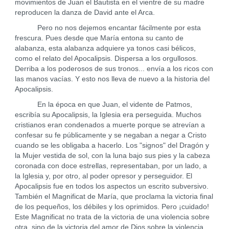
movimientos de Juan el Bautista en el vientre de su madre
reproducen la danza de David ante el Arca.
Pero no nos dejemos encantar fácilmente por esta
frescura. Pues desde que María entona su canto de
alabanza, esta alabanza adquiere ya tonos casi bélicos,
como el relato del Apocalipsis. Dispersa a los orgullosos.
Derriba a los poderosos de sus tronos... envía a los ricos con
las manos vacías. Y esto nos lleva de nuevo a la historia del
Apocalipsis.
En la época en que Juan, el vidente de Patmos,
escribía su Apocalipsis, la Iglesia era perseguida. Muchos
cristianos eran condenados a muerte porque se atrevían a
confesar su fe públicamente y se negaban a negar a Cristo
cuando se les obligaba a hacerlo. Los "signos" del Dragón y
la Mujer vestida de sol, con la luna bajo sus pies y la cabeza
coronada con doce estrellas, representaban, por un lado, a
la Iglesia y, por otro, al poder opresor y perseguidor. El
Apocalipsis fue en todos los aspectos un escrito subversivo.
También el Magnificat de María, que proclama la victoria final
de los pequeños, los débiles y los oprimidos. Pero ¡cuidado!
Este Magnificat no trata de la victoria de una violencia sobre
otra, sino de la victoria del amor de Dios sobre la violencia