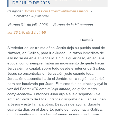
DE JULIO DE 2026
Catégorie :
Homilías de Dom Armand Veilleux en español.
Publication : 28 juillet 2026
17ª
Viernes 31 de julio 2026 -- Viernes de la
semana
Jer 26,1-9; Mt 13,54-58
Homilía
Alrededor de los treinta años, Jesús dejó su pueblo natal de
Nazaret, en Galilea, para ir a Judea. La razón inmediata de
ello no se da en el Evangelio. En cualquier caso, en aquella
época, como siempre, había un movimiento de gente hacia
Jerusalén, la capital, sobre todo desde el interior de Galilea.
Jesús se encontraba en Jerusalén justo cuando toda
Jerusalén descendía hacia el Jordán, en la región de Jericó,
para ser bautizada por Juan. Él mismo fue bautizado y oyó la
voz del Padre: «
Tú eres mi hijo amado, en quien tengo
complacencia
». Entonces Juan dijo a sus discípulos: «
He
aquí el Cordero de Dios
». Varios discípulos de Juan se unen
a Jesús y éste llama a otros. Después de ayunar durante
cuarenta días en el desierto, parte de nuevo hacia Galilea,
donde predica y cura a los enfermos, primero en la gran