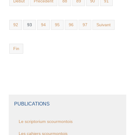
Début
Précédent
88
89
90
91
92
93
94
95
96
97
Suivant
Fin
PUBLICATIONS
Le scriptorium scourmontois
Les cahiers scourmontois