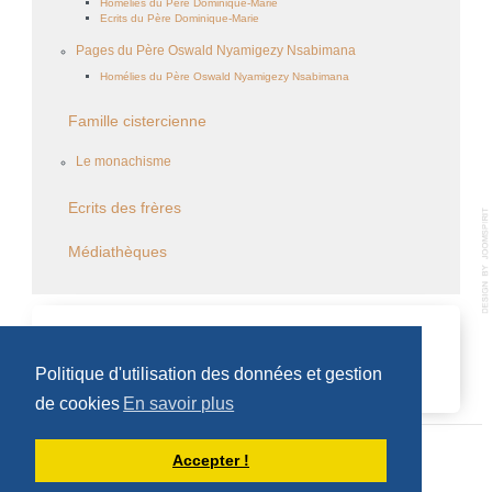
Homélies du Père Dominique-Marie
Ecrits du Père Dominique-Marie
Pages du Père Oswald Nyamigezy Nsabimana
Homélies du Père Oswald Nyamigezy Nsabimana
Famille cistercienne
Le monachisme
Ecrits des frères
Médiathèques
CALENDRIER DES ÉVÈNEMENTS
Politique d'utilisation des données et gestion
Aucun évènement
de cookies
En savoir plus
Accepter !