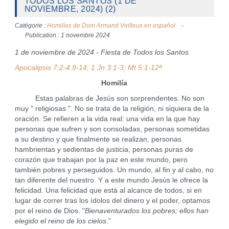
TODOS LOS SANTOS (1 DE
NOVIEMBRE, 2024) (2)
Catégorie :
Homilías de Dom Armand Veilleux en español.
Publication : 1 novembre 2024
1 de noviembre de 2024 - Fiesta de Todos los Santos
Apocalipsis 7:2-4.9-14; 1 Jn 3:1-3; Mt 5:1-12ª
Homilía
Estas palabras de Jesús son sorprendentes. No son
muy " religiosas ". No se trata de la religión, ni siquiera de la
oración. Se refieren a la vida real: una vida en la que hay
personas que sufren y son consoladas, personas sometidas
a su destino y que finalmente se realizan, personas
hambrientas y sedientas de justicia, personas puras de
corazón que trabajan por la paz en este mundo, pero
también pobres y perseguidos. Un mundo, al fin y al cabo, no
tan diferente del nuestro. Y a este mundo Jesús le ofrece la
felicidad. Una felicidad que está al alcance de todos, si en
lugar de correr tras los ídolos del dinero y el poder, optamos
por el reino de Dios. "
Bienaventurados los pobres; ellos han
elegido el reino de los cielos
.”