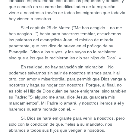
identificó especialmente con todos los pequeños y débiles, y
que conoció en su carne las dificultades de la migración,
viene a nosotros a través de todos los migrantes que todavía
hoy vienen a nosotros.
Si el capítulo 25 de Mateo ("Me has acogido... no me
has acogido...") basta para hacernos temblar, escuchemos
las palabras del evangelista Juan, el místico de mirada
penetrante, que nos dice de nuevo en el prólogo de su
Evangelio: "Vino a los suyos, y los suyos no lo recibieron...
sino que a los que lo recibieron les dio ser hijos de Dios". »
En realidad, no hay salvación sin migración. No
podemos salvarnos sin salir de nosotros mismos para ir al
otro, con amor y misericordia, para permitir que Dios venga a
nosotros y haga su hogar con nosotros. Porque, al final, no
es sólo el Hijo de Dios quien se hace emigrante, sino también
su Padre: "Si alguno me ama, dice Jesús, guardará mis
mandamientos". Mi Padre lo amará, y nosotros iremos a él y
haremos nuestra morada con él. »
Sí, Dios se hará emigrante para venir a nosotros, pero
sólo con la condición de que, fieles a su mandato, nos
abramos a todos sus hijos que vengan a nosotros.