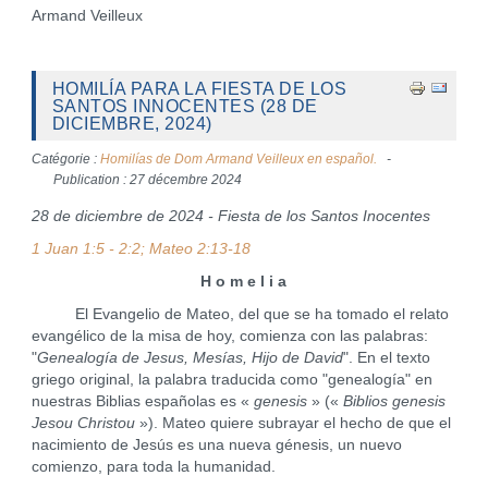
Armand Veilleux
HOMILÍA PARA LA FIESTA DE LOS
SANTOS INNOCENTES (28 DE
DICIEMBRE, 2024)
Catégorie :
Homilías de Dom Armand Veilleux en español.
Publication : 27 décembre 2024
28 de diciembre de 2024 - Fiesta de los Santos Inocentes
1 Juan 1:5 - 2:2; Mateo 2:13-18
H o m e l i a
El Evangelio de Mateo, del que se ha tomado el relato
evangélico de la misa de hoy, comienza con las palabras:
"
Genealogía de Jesus, Mesías, Hijo de David
". En el texto
griego original, la palabra traducida como "genealogía" en
nuestras Biblias españolas es «
genesis
» («
Biblios genesis
Jesou Christou
»). Mateo quiere subrayar el hecho de que el
nacimiento de Jesús es una nueva génesis, un nuevo
comienzo, para toda la humanidad.