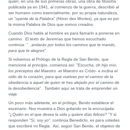
quien, en una de sus primeras obras, una obra de filosofía
publicada ya en 1941, al comienzo de la guerra, describió al
ser humano como esencialmente, por su propia naturaleza,
un "
oyente de la Palabra
" (Hörer des Wortes), ya que es por
la misma Palabra de Dios que somos creados.
Cuando Dios habla al hombre es para llamarlo a ponerse en
camino. El texto de Jeremías que hemos escuchado
continúa: "...
andarás por todos los caminos que te mando,
para que te alegres
".
Si volvemos al Prólogo de la Regla de San Benito, que
mencioné al principio, comienza así: "
Escucha, oh hijo mío,
los preceptos del Maestro -el Maestro es Cristo- e inclina el
oído de tu corazón, para que vuelvas por el camino de la
obediencia a aquel de quien te has alejado por el camino de
la desobediencia
". También aquí se trata de emprender un
viaje.
Un poco más adelante, en el prólogo, Benito establece el
escenario. Nos muestra a Dios gritando en la encrucijada:
"¿Quién es el que desea la vida y quiere días felices
? "Y si
responden "
Sí, soy yo
", continúa Benedicto, es para ustedes
que escribiré mi Regla. Así, según San Benito, el objetivo de