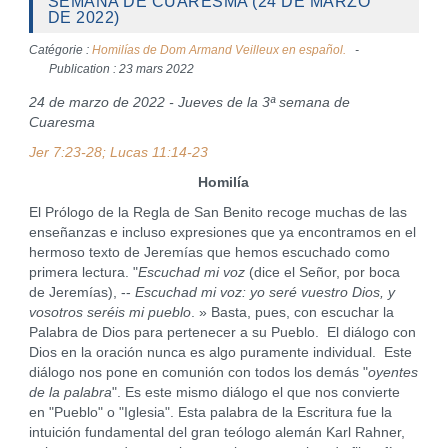
SEMANA DE CUARESMA (24 DE MARZO
DE 2022)
Catégorie :
Homilías de Dom Armand Veilleux en español.
Publication : 23 mars 2022
24 de marzo de 2022 - Jueves de la 3ª semana de
Cuaresma
Jer 7:23-28; Lucas 11:14-23
Homilía
El Prólogo de la Regla de San Benito recoge muchas de las
enseñanzas e incluso expresiones que ya encontramos en el
hermoso texto de Jeremías que hemos escuchado como
primera lectura. "
Escuchad mi voz
(dice el Señor, por boca
de Jeremías), --
Escuchad mi voz: yo seré vuestro Dios, y
vosotros seréis mi pueblo
. » Basta, pues, con escuchar la
Palabra de Dios para pertenecer a su Pueblo. El diálogo con
Dios en la oración nunca es algo puramente individual. Este
diálogo nos pone en comunión con todos los demás "
oyentes
de la palabra
". Es este mismo diálogo el que nos convierte
en "Pueblo" o "Iglesia". Esta palabra de la Escritura fue la
intuición fundamental del gran teólogo alemán Karl Rahner,