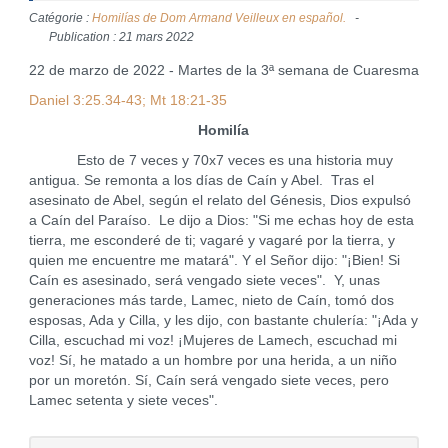
Catégorie :
Homilías de Dom Armand Veilleux en español.
Publication : 21 mars 2022
22 de marzo de 2022 - Martes de la 3ª semana de Cuaresma
Daniel 3:25.34-43; Mt 18:21-35
Homilía
Esto de 7 veces y 70x7 veces es una historia muy
antigua. Se remonta a los días de Caín y Abel. Tras el
asesinato de Abel, según el relato del Génesis, Dios expulsó
a Caín del Paraíso. Le dijo a Dios: "Si me echas hoy de esta
tierra, me esconderé de ti; vagaré y vagaré por la tierra, y
quien me encuentre me matará". Y el Señor dijo: "¡Bien! Si
Caín es asesinado, será vengado siete veces". Y, unas
generaciones más tarde, Lamec, nieto de Caín, tomó dos
esposas, Ada y Cilla, y les dijo, con bastante chulería: "¡Ada y
Cilla, escuchad mi voz! ¡Mujeres de Lamech, escuchad mi
voz! Sí, he matado a un hombre por una herida, a un niño
por un moretón. Sí, Caín será vengado siete veces, pero
Lamec setenta y siete veces".