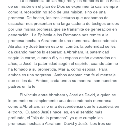
La conciencia de las mujeres y los hombres de la Biblia
de su misión en el plan de Dios se experimenta casi siempre
como la recepción no sólo de una misión, sino de una
promesa. De hecho, las tres lecturas que acabamos de
escuchar nos presentan una larga cadena de testigos unidos
por una misma promesa que se transmite de generación en
generación. La Epístola a los Romanos nos remite a la
promesa hecha a Abraham de una numerosa descendencia.
Abraham y José tienen esto en común: la paternidad se les
da cuando menos lo esperan: a Abraham, la paternidad
según la carne, cuando él y su esposa están avanzados en
años; a José, la paternidad según el espíritu, cuando aún no
ha tomado a su prometida, María, como esposa. Para
ambos es una sorpresa. Ambos aceptan con fe el mensaje
que se les da. Ambos, cada uno a su manera, son nuestros
padres en la fe.
El vínculo entre Abraham y José es David, a quien se
le promete no simplemente una descendencia numerosa,
como a Abraham, sino una descendencia que le sucederá en
el trono. Cuando Jesús nace, es, en el sentido más
profundo, el "hijo de la promesa", ya que cumple las
promesas hechas a Abraham, David y José. Los tres son