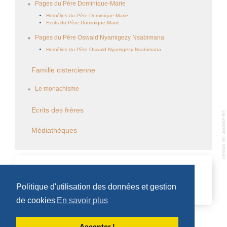
Pages du Père Dominique-Marie
Homélies du Père Dominique-Marie
Ecrits du Père Dominique-Marie
Pages du Père Oswald Nyamigezy Nsabimana
Homélies du Père Oswald Nyamigezy Nsabimana
Famille cistercienne
Le monachisme
Ecrits des frères
Médiathèques
CALENDRIER DES ÉVÈNEMENTS
Politique d'utilisation des données et gestion
Aucun évènement
de cookies
En savoir plus
Accepter !