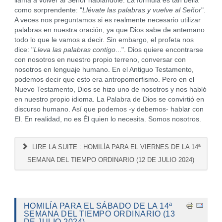
llama a volver al Señor hablándole. La fórmula es tan bella
como sorprendente: "
Llévate las palabras y vuelve al Señor
".
A veces nos preguntamos si es realmente necesario utilizar
palabras en nuestra oración, ya que Dios sabe de antemano
todo lo que le vamos a decir. Sin embargo, el profeta nos
dice: "
Lleva las palabras contigo
...". Dios quiere encontrarse
con nosotros en nuestro propio terreno, conversar con
nosotros en lenguaje humano. En el Antiguo Testamento,
podemos decir que esto era antropomorfismo. Pero en el
Nuevo Testamento, Dios se hizo uno de nosotros y nos habló
en nuestro propio idioma. La Palabra de Dios se convirtió en
discurso humano. Así que podemos -y debemos- hablar con
El. En realidad, no es Él quien lo necesita. Somos nosotros.
LIRE LA SUITE : HOMILÍA PARA EL VIERNES DE LA 14ª
SEMANA DEL TIEMPO ORDINARIO (12 DE JULIO 2024)
HOMILÍA PARA EL SÁBADO DE LA 14ª
SEMANA DEL TIEMPO ORDINARIO (13
DE JULIO 2024)