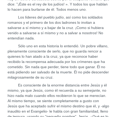
dice: "¡Éste es el rey de los judíos! ». Y todos los que hablan
lo hacen para burlarse de él. Todos menos uno.
Los líderes del pueblo judío, así como los soldados
romanos y el primero de los dos ladrones lo invitan a
salvarse a sí mismo y a bajar de la cruz. ¡Como si hubiera
venido a salvarse a sí mismo y no a salvar a nosotros! No
entendían nada.
Sólo uno en esta historia lo entendió. Un pobre villano,
plenamente consciente de serlo, que no guarda rencor a
quienes lo han atado a la cruz, ya que reconoce haber
recibido la recompensa adecuada por los crímenes que ha
cometido. Sin nada que perder, tiene todo que ganar. Él no
está pidiendo ser salvado de la muerte. Él no pide descender
milagrosamente de su cruz.
Es consciente de la enorme distancia entre Jesús y él
mismo, ya que Jesús, como él recuerda a su semejante, no
hizo nada malo cuando ellos recibieron lo que se merecían.
Al mismo tiempo, se siente completamente a gusto con
Jesús que ha aceptado sufrir el mismo destino que él, y -algo
inaudito en el Evangelio- le habla con gran familiaridad, lleno
de ternura, usando su "pequeño nombre", Jesús. ¿Qué es lo