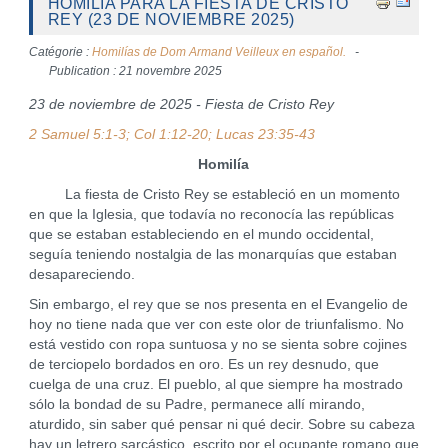
HOMILÍA PARA LA FIESTA DE CRISTO
REY (23 DE NOVIEMBRE 2025)
Catégorie :
Homilías de Dom Armand Veilleux en español.
Publication : 21 novembre 2025
23 de noviembre de 2025 - Fiesta de Cristo Rey
2 Samuel 5:1-3; Col 1:12-20; Lucas 23:35-43
Homilía
La fiesta de Cristo Rey se estableció en un momento
en que la Iglesia, que todavía no reconocía las repúblicas
que se estaban estableciendo en el mundo occidental,
seguía teniendo nostalgia de las monarquías que estaban
desapareciendo.
Sin embargo, el rey que se nos presenta en el Evangelio de
hoy no tiene nada que ver con este olor de triunfalismo. No
está vestido con ropa suntuosa y no se sienta sobre cojines
de terciopelo bordados en oro. Es un rey desnudo, que
cuelga de una cruz. El pueblo, al que siempre ha mostrado
sólo la bondad de su Padre, permanece allí mirando,
aturdido, sin saber qué pensar ni qué decir. Sobre su cabeza
hay un letrero sarcástico, escrito por el ocupante romano que