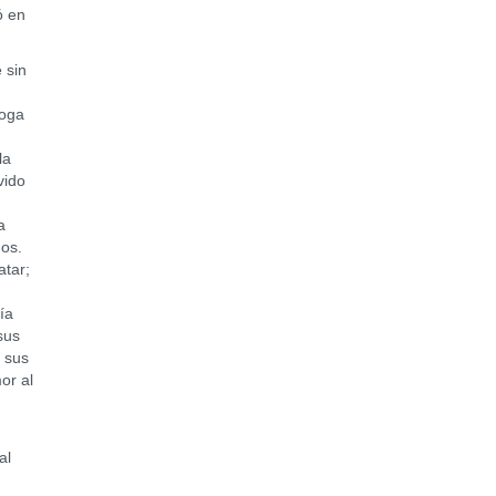
ó en
 sin
goga
la
vido
o
a
nos.
atar;
ía
sus
n sus
or al
al