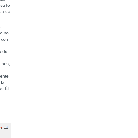
su fe
ida de
o
so no
 con
a de
gunos,
sente
 la
ue Él