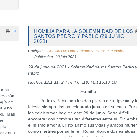
HOMILÍA PARA LA SOLEMNIDAD DE LOS
SANTOS PEDRO Y PABLO (29 JUNIO
2021)
Catégorie :
Homilías de Dom Armand Veilleux en español.
Publication : 29 juin 2021
29 de junio de 2021 - Solemnidad de los Santos Pedro 
Pablo
Hechos 12:1-11; 2 Tim 4:6...18; Mat 16:13-19
 a su
Homilía
rrección
Pedro y Pablo son los dos pilares de la Iglesia, y l
ogía de
Iglesia siempre los ha celebrado juntos en su culto. Por
ía y no
los celebramos hoy, en este 29 de junio. Sería difícil
hos. Más
encontrar dos hombres tan diferentes entre sí. Sin emb
ue
el mismo amor a Cristo animó sus vidas y ambos murie
plo,
como mártires por su fe, en Roma, donde dos estatuas
ección a