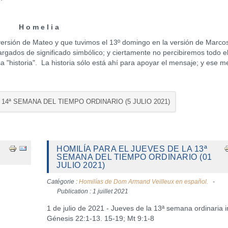
H o m e l i a
ión de Mateo y que tuvimos el 13º domingo en la versión de Marcos
argados de significado simbólico; y ciertamente no percibiremos todo e
historia". La historia sólo está ahí para apoyar el mensaje; y ese m
 14ª SEMANA DEL TIEMPO ORDINARIO (5 JULIO 2021)
HOMILÍA PARA EL JUEVES DE LA 13ª
SEMANA DEL TIEMPO ORDINARIO (01
JULIO 2021)
Catégorie :
Homilías de Dom Armand Veilleux en español.
Publication : 1 juillet 2021
1 de julio de 2021 - Jueves de la 13ª semana ordinaria 
Génesis 22:1-13. 15-19; Mt 9:1-8