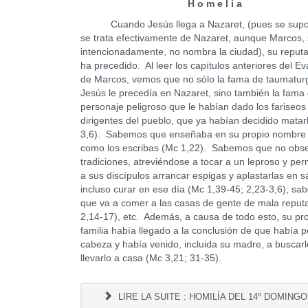
H o m e l i a
Cuando Jesús llega a Nazaret, (pues se supo
se trata efectivamente de Nazaret, aunque Marcos,
intencionadamente, no nombra la ciudad), su reputa
ha precedido. Al leer los capítulos anteriores del Ev
de Marcos, vemos que no sólo la fama de taumatur
Jesús le precedía en Nazaret, sino también la fama
personaje peligroso que le habían dado los fariseos 
dirigentes del pueblo, que ya habían decidido matar
3,6). Sabemos que enseñaba en su propio nombre 
como los escribas (Mc 1,22). Sabemos que no obse
tradiciones, atreviéndose a tocar a un leproso y per
a sus discípulos arrancar espigas y aplastarlas en 
incluso curar en ese día (Mc 1,39-45; 2,23-3,6); s
que va a comer a las casas de gente de mala reput
2,14-17), etc. Además, a causa de todo esto, su pr
familia había llegado a la conclusión de que había p
cabeza y había venido, incluida su madre, a buscarl
llevarlo a casa (Mc 3,21; 31-35).
LIRE LA SUITE : HOMILÍA DEL 14º DOMINGO