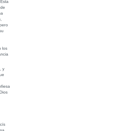
 Esta
 de
na
,
 pero
su
 los
ancia
, y
que
nfiesa
 Dios
cís
esa