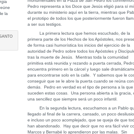
monumentales en la Plaza de San Pedro los conmemor
rgia
Pedro representa a los Doce que Jesús eligió para sí m
 reúne
durante su ministerio aquí en la tierra, mientras que Pab
de la
el prototipo de todos los que posteriormente fueron lla
a ser sus testigos.
La primera lectura que hemos escuchado, de la
 SANTO
primera parte de los Hechos de los Apóstoles, nos pres
de forma casi humorística los inicios del ejercicio de la
autoridad de Pedro sobre todos los Apóstoles y Discípul
tras la muerte de Jesús. Mientras toda la comunidad
primitiva está reunida y rezando a puerta cerrada, Pedr
encuentra primero en la cárcel y luego sale dramáticam
para encontrarse solo en la calle. Y sabemos que le co
conseguir que se le abre la puerta cuando se reúna con
demás. Pedro en verdad es el tipo de persona a la que 
suceden estas cosas. Una persona abierta a la gracia,
una sencillez que siempre será un poco infantil.
En la segunda lectura, escuchamos a un Pablo qu
llegado al final de la carrera, cansado, un poco desilus
e incluso un poco acomplejado, que se queja de que tod
han abandonado. Hay que decir que no era fácil vivir c
Marcos y Bernabé lo aprendieron por las malas. Sin