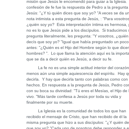
misión que Jesús le encomendó para guiar a la Iglesia.
confesión de fe fue la respuesta de Pedro a la pregunta
Jesús: "¿Y tú quién dices que soy yo? "A veces se da u
nota intimista a esta pregunta de Jesús, : "Para vosotros
¿quién soy yo? Esta interpretación íntima es hermosa,
no es lo que Jesús pide a los discípulos. Si traducimos 
pregunta literalmente, les pregunta: "Y vosotros, ¿quién
decís que soy yo? "Igual que había preguntado un poco
antes: "¿Quién es el Hijo del Hombre según lo que dicen
hombres? ". Lo que llama la atención aquí es la import
que se da a decir quién es Jesús, a decir su fe.
La fe no es una simple actitud interior del corazón
menos aún una simple aquiescencia del espíritu. Hay 
decirla. Y hay que decirla tanto con palabras como con
hechos. En respuesta a la pregunta de Jesús, Pedro co
con su boca su divinidad: "Tú eres el Mesías, el Hijo de
vivo. "Más tarde confiesa a Jesús por toda su vida y
finalmente por su muerte.
La Iglesia es la comunidad de todos los que han
recibido el mensaje de Cristo, que han recibido de él la
misma pregunta que hizo a sus discípulos: "¿Y quién de
que soy yo? "Cada uno de nosotros debe responder a 