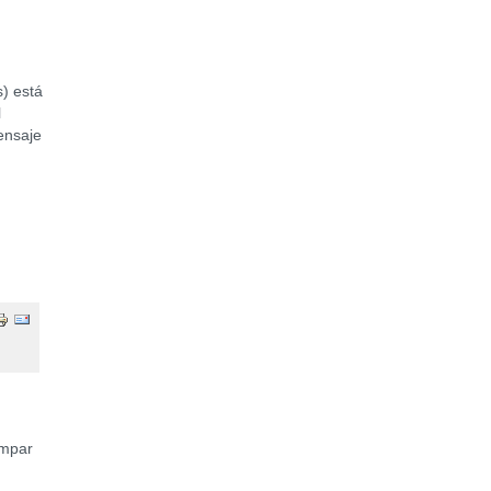
) está
l
ensaje
impar