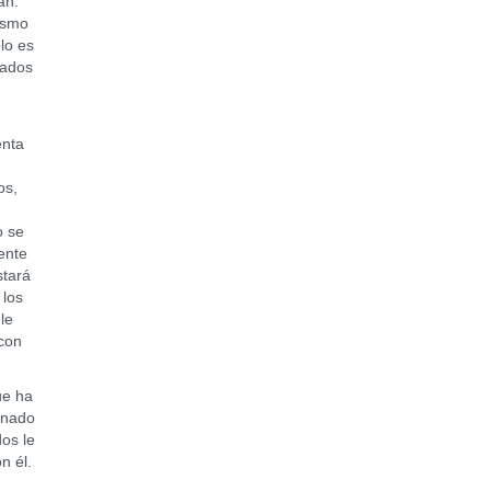
an.
ismo
lo es
mados
enta
os,
o se
ente
stará
 los
le
 con
e ha
ionado
os le
on él.