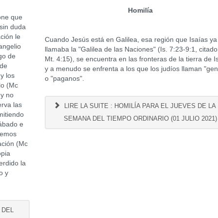
Homilía
ne que
 sin duda
ción le
Cuando Jesús está en Galilea, esa región que Isaías ya
angelio
llamaba la "Galilea de las Naciones" (Is. 7:23-9:1, citad
go de
Mt. 4:15), se encuentra en las fronteras de la tierra de I
 de
y a menudo se enfrenta a los que los judíos llaman "gent
y los
o "paganos".
lo (Mc
y no
rva las
LIRE LA SUITE : HOMILÍA PARA EL JUEVES DE LA 
mitiendo
SEMANA DEL TIEMPO ORDINARIO (01 JULIO 2021)
sábado e
abemos
ación (Mc
opia
erdido la
o y
 DEL