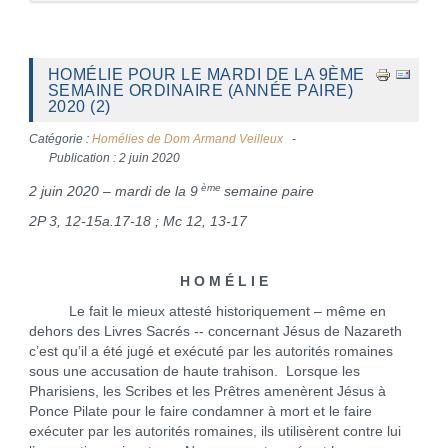
HOMÉLIE POUR LE MARDI DE LA 9ÈME
SEMAINE ORDINAIRE (ANNÉE PAIRE)
2020 (2)
Catégorie :
Homélies de Dom Armand Veilleux
Publication : 2 juin 2020
ème
2 juin 2020 – mardi de la 9
semaine paire
2P 3, 12-15a.17-18 ; Mc 12, 13-17
H O M É L I E
Le fait le mieux attesté historiquement – même en
dehors des Livres Sacrés -- concernant Jésus de Nazareth
c’est qu’il a été jugé et exécuté par les autorités romaines
sous une accusation de haute trahison. Lorsque les
Pharisiens, les Scribes et les Prêtres amenèrent Jésus à
Ponce Pilate pour le faire condamner à mort et le faire
exécuter par les autorités romaines, ils utilisèrent contre lui