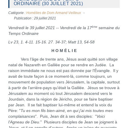
ORDINAIRE (30 JUILLET 2021)
Catégorie :
Homélies de Dom Armand Veilleux
Publication : 29 juillet 2021
ème
Vendredi le 39 juillet 2021 -- Vendredi de la 17
semaine du
Temps Ordinaire
Lv 23, 1. 4-11. 15-16. 27. 34-37
; Matt 13, 54-58
H O M É L I E
Vers l'âge de trente ans, Jésus avait quitté son village
natal de Nazareth en Galilée pour se rendre en Judée. La
raison immédiate ne nous est pas donnée par l'Évangile. Il y
avait de toute façon à ce moment-là, comme toujours, un
mouvement de population vers Jérusalem, la capitale, surtout
à partir de l'arrière-pays qu'était la Galilée. Jésus se trouve à
Jérusalem au moment où tout Jérusalem descend vers le
Jourdain, dans la région de Jéricho, pour se faire baptiser
par Jean. Il se fait baptiser lui-même et entend la voix du
Père: "
Tu es mon fils bien-aimé, en qui j'ai mis toutes mes
complaisances
". Puis, Jean dit à ses disciples: "
Voici
l'Agneau de Dieu
." Plusieurs disciples de Jean se joignent à
Jésus, et il en appelle d'autres. Après un jeûne de quarante