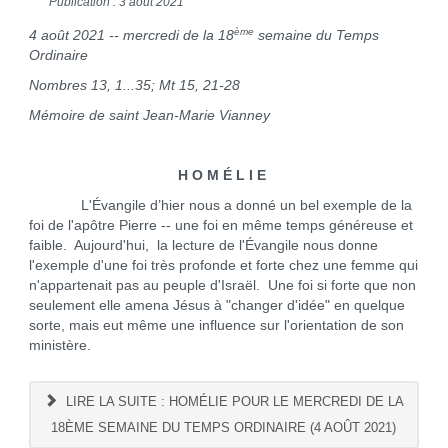
Publication : 3 août 2021
ème
4 août 2021 -- mercredi de la 18
semaine du Temps
Ordinaire
Nombres 13, 1...35; Mt 15, 21-28
Mémoire de saint Jean-Marie Vianney
H O M É L I E
L'Évangile d’hier nous a donné un bel exemple de la
foi de l'apôtre Pierre -- une foi en même temps généreuse et
faible. Aujourd'hui, la lecture de l'Évangile nous donne
l'exemple d'une foi très profonde et forte chez une femme qui
n'appartenait pas au peuple d'Israël. Une foi si forte que non
seulement elle amena Jésus à "changer d'idée" en quelque
sorte, mais eut même une influence sur l'orientation de son
ministère.
LIRE LA SUITE : HOMÉLIE POUR LE MERCREDI DE LA
18ÈME SEMAINE DU TEMPS ORDINAIRE (4 AOÛT 2021)