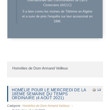
Internationale des Communautés de Laïcs
Cisterciens (AICLC)
Il a bien connu les moines de Tibhirine en Algérie
et a suivi de près l'enquête sur leur assassinat en
1996.
Homélies de Dom Armand Veilleux
HOMÉLIE POUR LE MERCREDI DE LA
18ÈME SEMAINE DU TEMPS
ORDINAIRE (4 AOÛT 2021)
Catégorie :
Homélies de Dom Armand Veilleux