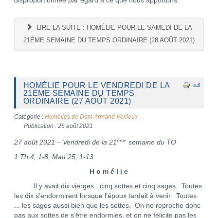
disproportionnée par égard à ce que nous apportons.
LIRE LA SUITE : HOMÉLIE POUR LE SAMEDI DE LA
21ÈME SEMAINE DU TEMPS ORDINAIRE (28 AOÛT 2021)
HOMÉLIE POUR LE VENDREDI DE LA
21ÈME SEMAINE DU TEMPS
ORDINAIRE (27 AOÛT 2021)
Catégorie :
Homélies de Dom Armand Veilleux
Publication : 26 août 2021
ème
27 août 2021 – Vendredi de la 21
semaine du TO
1 Th 4, 1-8; Matt 25, 1-13
H o m é l i e
Il y avait dix vierges : cinq sottes et cinq sages. Toutes
les dix s’endormirent lorsque l’époux tardait à venir. Toutes
... les sages aussi bien que les sottes. On ne reproche donc
pas aux sottes de s’être endormies, et on ne félicite pas les