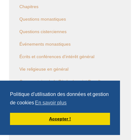
Chapitres
Questions monastiques
Questions cisterciennes
Événements monastiques
Écrits et conférences d'intérêt général
Vie religieuse en général
Commentaire de la Règle de saint Benoît
Politique d'utilisation des données et gestion
Commentaire des Constitutions de l'Ordre
de cookies
En savoir plus
Sessions diverses
Accepter !
Law Commission OCSO - Documents
Law Commission Papers