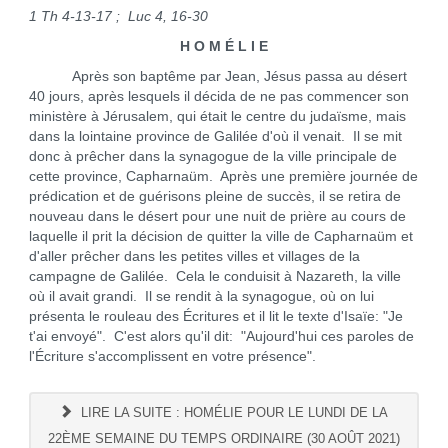
1 Th 4-13-17 ; Luc 4, 16-30
H O M É L I E
Après son baptême par Jean, Jésus passa au désert
40 jours, après lesquels il décida de ne pas commencer son
ministère à Jérusalem, qui était le centre du judaïsme, mais
dans la lointaine province de Galilée d'où il venait. Il se mit
donc à prêcher dans la synagogue de la ville principale de
cette province, Capharnaüm. Après une première journée de
prédication et de guérisons pleine de succès, il se retira de
nouveau dans le désert pour une nuit de prière au cours de
laquelle il prit la décision de quitter la ville de Capharnaüm et
d'aller prêcher dans les petites villes et villages de la
campagne de Galilée. Cela le conduisit à Nazareth, la ville
où il avait grandi. Il se rendit à la synagogue, où on lui
présenta le rouleau des Écritures et il lit le texte d'Isaïe: "Je
t'ai envoyé". C'est alors qu'il dit: "Aujourd'hui ces paroles de
l'Écriture s'accomplissent en votre présence".
LIRE LA SUITE : HOMÉLIE POUR LE LUNDI DE LA
22ÈME SEMAINE DU TEMPS ORDINAIRE (30 AOÛT 2021)