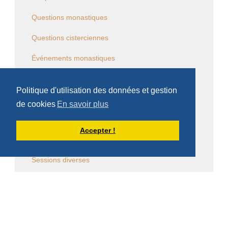
Questions monastiques
Questions cisterciennes
Événements monastiques
Écrits et conférences d'intérêt général
Politique d'utilisation des données et gestion
Vie religieuse en général
de cookies
En savoir plus
Commentaire de la Règle de saint Benoît
Accepter !
Commentaire des Constitutions de l'Ordre
Sessions diverses
Law Commission OCSO - Documents
Law Commission Papers
Bibliographie pachômienne