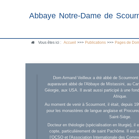
Abbaye Notre-Dame de Scour
Vous êtes ici :
Accueil
>>>
Publications
>>>
Pages de Dom
Dom Armand Veilleux a été abbé de Scourmont d
auparavant abbé de l'Abbaye de Mistassini, au Cana
Géorgie, aux USA. Il avait aussi participé à une fo
Afrique.
Au moment de venir à Scourmont, il était, depuis 19
pour les monastères de langue anglaise et Procureu
Saint-Siège.
Docteur en théologie (spécialisation en liturgie), i
copte, particulièrement de saint Pachôme. Il est en
l’OCSO et l'Association Internationale des Comm