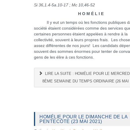
Si 36,1.4-5a.10-17 ; Mc 10,46-52
H O M É L I E
Il y eut un temps où les fonctions publiques d
société étaient considérées comme des services qu
certaines personnes étaient appelées à rendre à la
collectivité, souvent à leurs propres frais. Les chos
assez différentes de nos jours! Les candidats dépe
souvent des sommes énormes pour tenter de convai
gens de les élire à ces fonctions.
LIRE LA SUITE : HOMÉLIE POUR LE MERCREDI
8ÈME SEMAINE DU TEMPS ORDINAIRE (26 MAI 
HOMÉLIE POUR LE DIMANCHE DE LA
PENTECÔTE (23 MAI 2021)