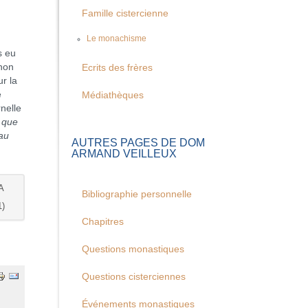
Famille cistercienne
Le monachisme
s eu
 non
Ecrits des frères
ur la
e
Médiathèques
rnelle
 que
 au
AUTRES PAGES DE DOM
ARMAND VEILLEUX
A
Bibliographie personnelle
)
Chapitres
Questions monastiques
Questions cisterciennes
Événements monastiques