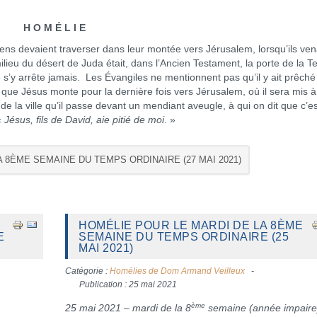
H O M É L I E
s devaient traverser dans leur montée vers Jérusalem, lorsqu’ils ven
ilieu du désert de Juda était, dans l’Ancien Testament, la porte de la T
’y arrête jamais. Les Évangiles ne mentionnent pas qu’il y ait prêché 
 que Jésus monte pour la dernière fois vers Jérusalem, où il sera mis à
e de la ville qu’il passe devant un mendiant aveugle, à qui on dit que c’e
«
Jésus, fils de David, aie pitié de moi
. »
A 8ÈME SEMAINE DU TEMPS ORDINAIRE (27 MAI 2021)
HOMÉLIE POUR LE MARDI DE LA 8ÈME
E
SEMAINE DU TEMPS ORDINAIRE (25
MAI 2021)
Catégorie :
Homélies de Dom Armand Veilleux
Publication : 25 mai 2021
ème
25 mai 2021 – mardi de la 8
semaine (année impaire