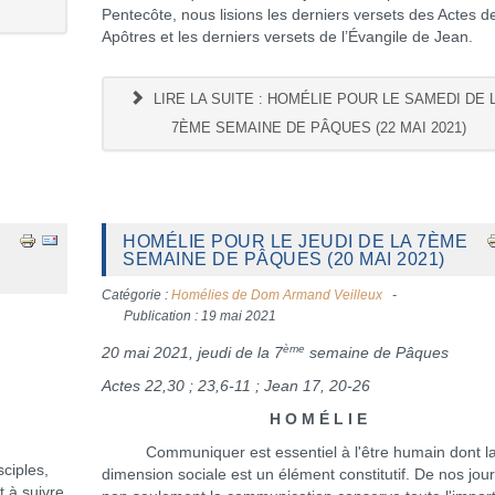
Pentecôte, nous lisions les derniers versets des Actes d
Apôtres et les derniers versets de l’Évangile de Jean.
LIRE LA SUITE : HOMÉLIE POUR LE SAMEDI DE 
7ÈME SEMAINE DE PÂQUES (22 MAI 2021)
HOMÉLIE POUR LE JEUDI DE LA 7ÈME
SEMAINE DE PÂQUES (20 MAI 2021)
Catégorie :
Homélies de Dom Armand Veilleux
Publication : 19 mai 2021
ème
20 mai 2021, jeudi de la 7
semaine de Pâques
Actes 22,30 ; 23,6-11 ; Jean 17, 20-26
H O M É L I E
Communiquer est essentiel à l'être humain dont l
ciples,
dimension sociale est un élément constitutif. De nos jour
t à suivre