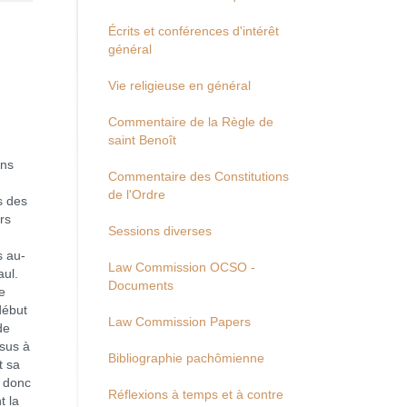
Écrits et conférences d'intérêt
général
Vie religieuse en général
Commentaire de la Règle de
saint Benoît
s
ans
Commentaire des Constitutions
de l'Ordre
s des
rs
Sessions diverses
s au-
Law Commission OCSO -
aul.
Documents
e
début
Law Commission Papers
de
ésus à
Bibliographie pachômienne
t sa
t donc
Réflexions à temps et à contre
t la