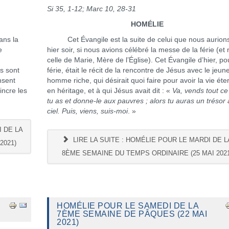
Si 35, 1-12; Marc 10, 28-31
HOMÉLIE
ans la
Cet Évangile est la suite de celui que nous aurion
e
hier soir, si nous avions célébré la messe de la férie (et
celle de Marie, Mère de l’Église). Cet Évangile d’hier, po
es sont
férie, était le récit de la rencontre de Jésus avec le jeun
nsent
homme riche, qui désirait quoi faire pour avoir la vie éte
ncre les
en héritage, et à qui Jésus avait dit : «
Va, vends tout ce
tu as et donne-le aux pauvres ; alors tu auras un trésor
ciel. Puis, viens, suis-moi
. »
 DE LA
LIRE LA SUITE : HOMÉLIE POUR LE MARDI DE L
2021)
8ÈME SEMAINE DU TEMPS ORDINAIRE (25 MAI 2021
HOMÉLIE POUR LE SAMEDI DE LA
7ÈME SEMAINE DE PÂQUES (22 MAI
2021)