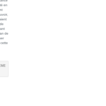
tance
té en
nt
uvoir,
aient
 de
tant
lan de
uer
 cette
7ÈME