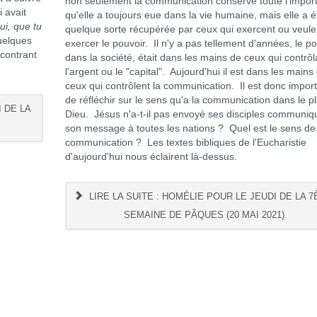
non seulement la communication conserve toute l'impor
 avait
qu'elle a toujours eue dans la vie humaine, mais elle a é
ui, que tu
quelque sorte récupérée par ceux qui exercent ou veule
quelques
exercer le pouvoir. Il n'y a pas tellement d'années, le po
ncontrant
dans la société, était dans les mains de ceux qui contrôl
l'argent ou le "capital". Aujourd'hui il est dans les mains
ceux qui contrôlent la communication. Il est donc impor
de réfléchir sur le sens qu'a la communication dans le p
 DE LA
Dieu. Jésus n'a-t-il pas envoyé ses disciples communiq
son message à toutes les nations ? Quel est le sens de
communication ? Les textes bibliques de l'Eucharistie
d'aujourd'hui nous éclairent là-dessus.
LIRE LA SUITE : HOMÉLIE POUR LE JEUDI DE LA 
SEMAINE DE PÂQUES (20 MAI 2021)