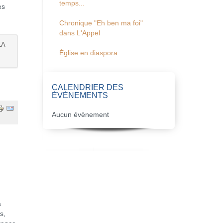
temps...
es
Chronique "Eh ben ma foi"
dans L'Appel
LA
Église en diaspora
CALENDRIER DES
ÉVÈNEMENTS
Aucun évènement
a
s,