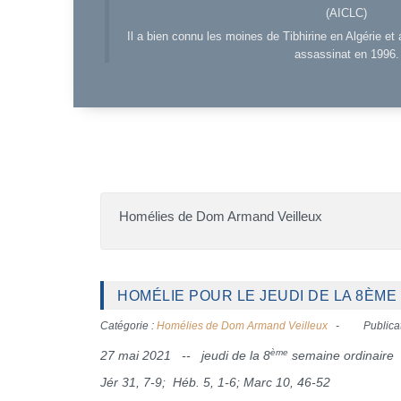
(AICLC)
Il a bien connu les moines de Tibhirine en Algérie et 
assassinat en 1996.
Homélies de Dom Armand Veilleux
HOMÉLIE POUR LE JEUDI DE LA 8ÈME 
Catégorie :
Homélies de Dom Armand Veilleux
Publica
ème
27 mai 2021 -- jeudi de la 8
semaine ordinaire
Jér 31, 7-9; Héb. 5, 1-6; Marc 10, 46-52