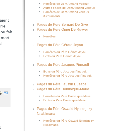
Homélies de Dom Armand Veilleux
Autres pages de Dom Armand veilleux
Homélies de Dom Armand veilleux
(Scourmont)
aient
Pages de Père Bernard De Give
erre
Pages du Père Omer De Ruyver
ou fait
Homélies
 mort,
st
Pages du Père Gérard Joyau
Homélies du Père Gérard Joyau
Ecrits du Père Gérard Joyau
Pages du Père Jacques Pineault
Ecrits du Père Jacques Pineault
Homélies du Père Jacques Pineault
Pages du Père Faustin Dusabe
Pages du Père Dominique-Marie
Homélies du Père Dominique-Marie
Ecrits du Père Dominique-Marie
Pages du Père Oswald Nyamigezy
Nsabimana
Homélies du Père Oswald Nyamigezy
Nsabimana
)