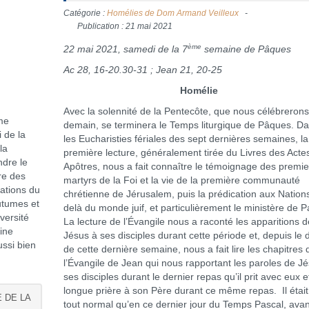
Catégorie :
Homélies de Dom Armand Veilleux
Publication : 21 mai 2021
ème
22 mai 2021, samedi de la 7
semaine de Pâques
Ac 28, 16-20.30-31 ; Jean 21, 20-25
Homélie
Avec la solennité de la Pentecôte, que nous célébreron
me
demain, se terminera le Temps liturgique de Pâques. D
 de la
les Eucharisties fériales des sept dernières semaines, la
la
première lecture, généralement tirée du Livres des Acte
ndre le
Apôtres, nous a fait connaître le témoignage des premie
ire des
martyrs de la Foi et la vie de la première communauté
lations du
chrétienne de Jérusalem, puis la prédication aux Nation
utumes et
delà du monde juif, et particulièrement le ministère de P
versité
La lecture de l’Évangile nous a raconté les apparitions d
ine
Jésus à ses disciples durant cette période et, depuis le 
ussi bien
de cette dernière semaine, nous a fait lire les chapitres 
l’Évangile de Jean qui nous rapportant les paroles de J
ses disciples durant le dernier repas qu’il prit avec eux e
longue prière à son Père durant ce même repas. Il étai
 DE LA
tout normal qu’en ce dernier jour du Temps Pascal, avan