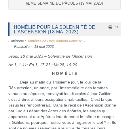
6ÈME SEMAINE DE PÂQUES (19 MAI 2023)
HOMÉLIE POUR LA SOLENNITÉ DE
L'ASCENSION (18 MAI 2023)
Catégorie :
Homélies de Dom Armand Veilleux
Publication : 18 mai 2023
Jeudi, 18 mai 2023 – Solennité de l’Ascension
Ac 1, 1-11; Ep 1, 17-23 ; Mt 28, 16-20
H O M É L I E
Déjà au matin du Troisième jour, le jour de la
Résurrection, un ange, par l’intermédiaire des femmes
venues au sépulcre, renvoyait les disciples à leur Galilée,
c’est-à-dire, à leurs occupations habituelles. C’est là que
Jésus les rencontrerait. Dans le récit de l’Ascension donné
par Luc au début des Actes des Apôtres, les anges qui
apparaissent aux Apôtres leur donnent le même message :
« Galiléens, pourquoi, restez-vous à regarder le ciel ? ». Ils
sont de nouveau renvoyés à leur vie de tous les jours.