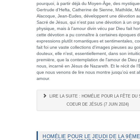
pourquoi, à partir déjà du Moyen-Âge, des mystique
Gertrude d’Hefta, Catherine de Sienne, Mathilde, M
Alacoque, Jean-Eudes, développent une dévotion a
Sacré de Jésus, qui n'est pas une dévotion à un or
physique, mais à l'amour divin vécu par Dieu fait h
cette dévotion a pu connaître à certaines époques 
expressions plutôt romantiques et sentimentales, 
fait foi une vaste collections d'images pieuses au goû
douteux, elle n'est, essentiellement, dans son intuiti
première, que la contemplation de l'amour de Dieu 
nous, incarné en Jésus de Nazareth. Et le récit de l’
que nous venons de lire nous montre jusqu’où est al
amour.
LIRE LA SUITE : HOMÉLIE POUR LA FÊTE DU
COEUR DE JÉSUS (7 JUIN 2024)
HOMÉLIE POUR LE JEUDI DE LA 9ÈME