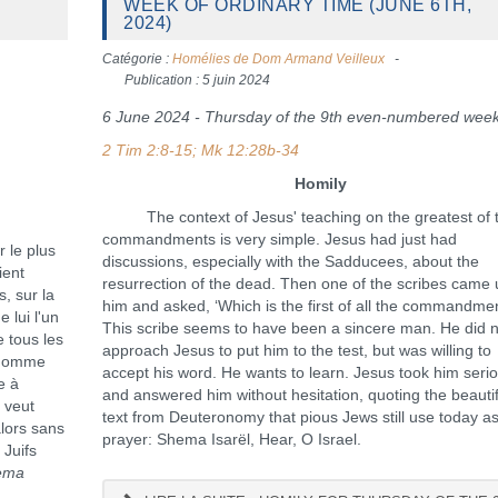
WEEK OF ORDINARY TIME (JUNE 6TH,
2024)
Catégorie :
Homélies de Dom Armand Veilleux
Publication : 5 juin 2024
6 June 2024 - Thursday of the 9th even-numbered wee
2 Tim 2:8-15; Mk 12:28b-34
Homily
The context of Jesus' teaching on the greatest of 
commandments is very simple. Jesus had just had
le plus
discussions, especially with the Sadducees, about the
ient
resurrection of the dead. Then one of the scribes came 
, sur la
him and asked, ‘Which is the first of all the commandme
 lui l'un
This scribe seems to have been a sincere man. He did n
e tous les
approach Jesus to put him to the test, but was willing to
 homme
accept his word. He wants to learn. Jesus took him serio
e à
and answered him without hesitation, quoting the beautif
l veut
text from Deuteronomy that pious Jews still use today a
alors sans
prayer: Shema Isarël, Hear, O Israel.
 Juifs
ema