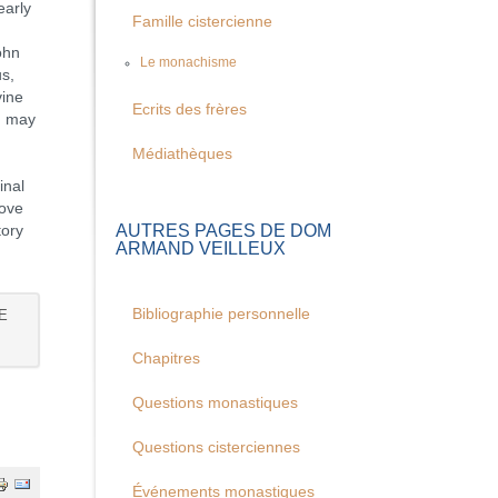
early
Famille cistercienne
ohn
Le monachisme
s,
vine
Ecrits des frères
n may
Médiathèques
inal
love
AUTRES PAGES DE DOM
tory
ARMAND VEILLEUX
Bibliographie personnelle
E
Chapitres
Questions monastiques
Questions cisterciennes
Événements monastiques