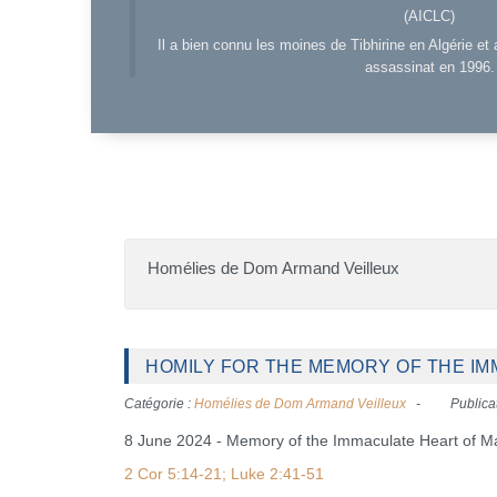
(AICLC)
Il a bien connu les moines de Tibhirine en Algérie et 
assassinat en 1996.
Homélies de Dom Armand Veilleux
HOMILY FOR THE MEMORY OF THE IMM
Catégorie :
Homélies de Dom Armand Veilleux
Publicat
8 June 2024 - Memory of the Immaculate Heart of M
2 Cor 5:14-21; Luke 2:41-51