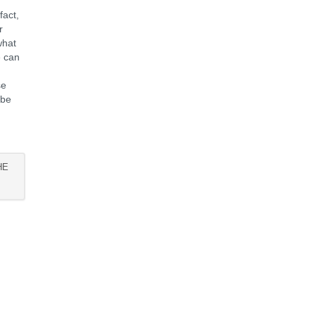
fact,
r
what
e can
se
 be
t
HE