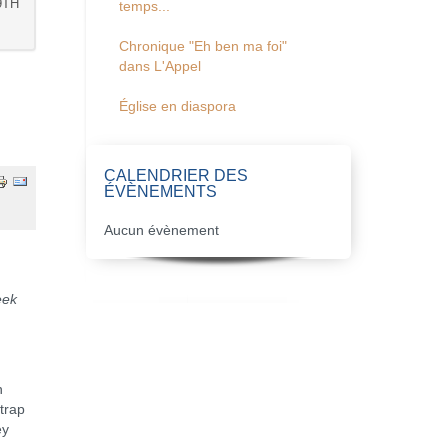
9TH
temps...
Chronique "Eh ben ma foi"
dans L'Appel
Église en diaspora
CALENDRIER DES
ÉVÈNEMENTS
Aucun évènement
eek
n
trap
ey