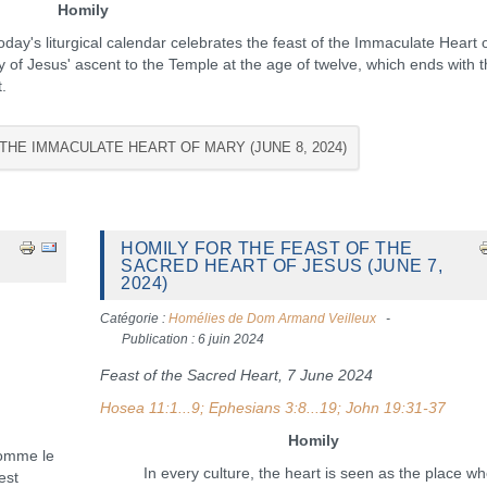
Homily
's liturgical calendar celebrates the feast of the Immaculate Heart 
ry of Jesus' ascent to the Temple at the age of twelve, which ends with 
.
THE IMMACULATE HEART OF MARY (JUNE 8, 2024)
HOMILY FOR THE FEAST OF THE
SACRED HEART OF JESUS (JUNE 7,
2024)
Catégorie :
Homélies de Dom Armand Veilleux
Publication : 6 juin 2024
Feast of the Sacred Heart, 7 June 2024
Hosea 11:1...9; Ephesians 3:8...19; John 19:31-37
Homily
omme le
In every culture, the heart is seen as the place wh
est