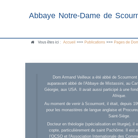
Abbaye Notre-Dame de Scour
Vous êtes ici :
Accueil
>>>
Publications
>>>
Pages de Dom
Dom Armand Veilleux a été abbé de Scourmont d
auparavant abbé de l'Abbaye de Mistassini, au Cana
Géorgie, aux USA. Il avait aussi participé à une fo
Afrique.
Au moment de venir à Scourmont, il était, depuis 19
pour les monastères de langue anglaise et Procureu
Saint-Siège.
Docteur en théologie (spécialisation en liturgie), i
copte, particulièrement de saint Pachôme. Il est en
l’OCSO et l'Association Internationale des Comm