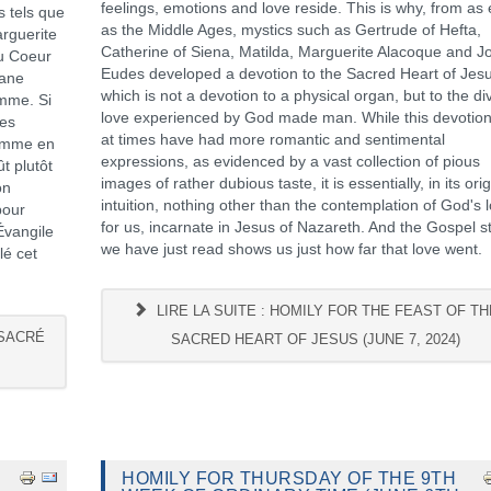
feelings, emotions and love reside. This is why, from as 
s tels que
as the Middle Ages, mystics such as Gertrude of Hefta,
arguerite
Catherine of Siena, Matilda, Marguerite Alacoque and J
u Coeur
Eudes developed a devotion to the Sacred Heart of Jesu
gane
which is not a devotion to a physical organ, but to the di
omme. Si
love experienced by God made man. While this devotio
des
at times have had more romantic and sentimental
comme en
expressions, as evidenced by a vast collection of pious
t plutôt
images of rather dubious taste, it is essentially, in its orig
on
intuition, nothing other than the contemplation of God's 
pour
for us, incarnate in Jesus of Nazareth. And the Gospel s
Évangile
we have just read shows us just how far that love went.
lé cet
LIRE LA SUITE : HOMILY FOR THE FEAST OF TH
 SACRÉ
SACRED HEART OF JESUS (JUNE 7, 2024)
HOMILY FOR THURSDAY OF THE 9TH