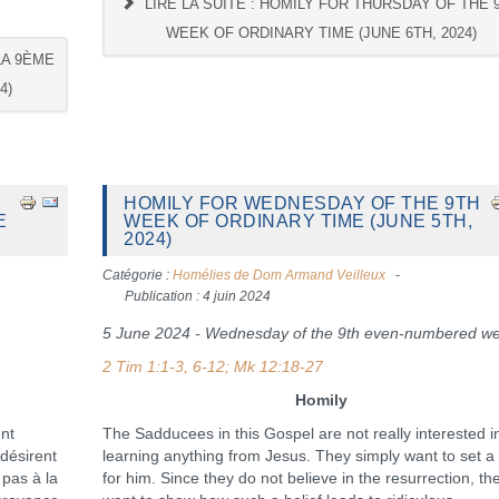
LIRE LA SUITE : HOMILY FOR THURSDAY OF THE 
WEEK OF ORDINARY TIME (JUNE 6TH, 2024)
LA 9ÈME
4)
HOMILY FOR WEDNESDAY OF THE 9TH
E
WEEK OF ORDINARY TIME (JUNE 5TH,
2024)
Catégorie :
Homélies de Dom Armand Veilleux
Publication : 4 juin 2024
5 June 2024 - Wednesday of the 9th even-numbered w
2 Tim 1:1-3, 6-12; Mk 12:18-27
Homily
nt
The Sadducees in this Gospel are not really interested i
désirent
learning anything from Jesus. They simply want to set a 
 pas à la
for him. Since they do not believe in the resurrection, th