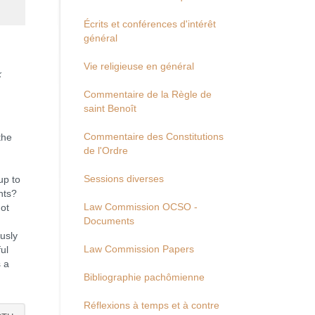
Écrits et conférences d'intérêt
général
Vie religieuse en général
k
Commentaire de la Règle de
saint Benoît
Commentaire des Constitutions
the
de l'Ordre
Sessions diverses
up to
nts?
Law Commission OCSO -
ot
Documents
usly
Law Commission Papers
ul
s a
Bibliographie pachômienne
Réflexions à temps et à contre