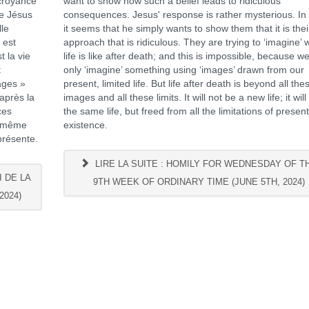
 croyance
want to show how such a belief leads to ridiculous
de Jésus
consequences. Jesus' response is rather mysterious. In 
lle
it seems that he simply wants to show them that it is thei
 est
approach that is ridiculous. They are trying to ‘imagine’ 
t la vie
life is like after death; and this is impossible, because w
t
only ‘imagine’ something using ‘images’ drawn from our
ages »
present, limited life. But life after death is beyond all the
 après la
images and all these limits. It will not be a new life; it will
ces
the same life, but freed from all the limitations of presen
la même
existence.
 présente.
LIRE LA SUITE : HOMILY FOR WEDNESDAY OF T
 DE LA
9TH WEEK OF ORDINARY TIME (JUNE 5TH, 2024)
2024)