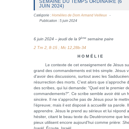
SEMAINE DU TEMPS ORDINAIRE (6
JUIN 2024)
Catégorie :
Homélies de Dom Armand Veilleux
Publication : 5 juin 2024
ème
6 juin 2024 – jeudi de la 9
semaine paire
2 Tm 2, 8-15 ; Mc 12,28b-34
H O M É L I E
Le contexte de cet enseignement de Jésus sur 
grand des commandements est très simple. Jésus v
d'avoir des discussions, surtout avec les Sadducéens
résurrection des morts. C'est alors que s'approche de
des scribes, qui lui demande: "Quel est le premier d
commandements?". Ce scribe semble avoir été un
sincère. Il ne s'approche pas de Jésus pour le mettr
l’épreuve; mais il est disposé à accueillir sa parole. I
apprendre. Jésus le prend au sérieux et lui répond 
hésiter, citant le beau texte du Deutéronome que les
pieux utilisent encore aujourd'hui comme prière:
Sh
Isarël
, Écoute, Israël.