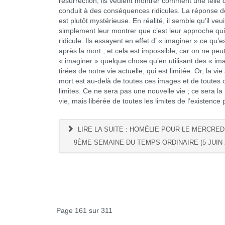
résurrection, ils veulent montrer comment une telle
conduit à des conséquences ridicules. La réponse 
est plutôt mystérieuse. En réalité, il semble qu’il veui
simplement leur montrer que c’est leur approche qui
ridicule. Ils essayent en effet d’ « imaginer » ce qu’es
après la mort ; et cela est impossible, car on ne peu
« imaginer » quelque chose qu’en utilisant des « im
tirées de notre vie actuelle, qui est limitée. Or, la vie
mort est au-delà de toutes ces images et de toutes 
limites. Ce ne sera pas une nouvelle vie ; ce sera 
vie, mais libérée de toutes les limites de l’existence
LIRE LA SUITE : HOMÉLIE POUR LE MERCREDI
9ÈME SEMAINE DU TEMPS ORDINAIRE (5 JUIN 
Page 161 sur 311