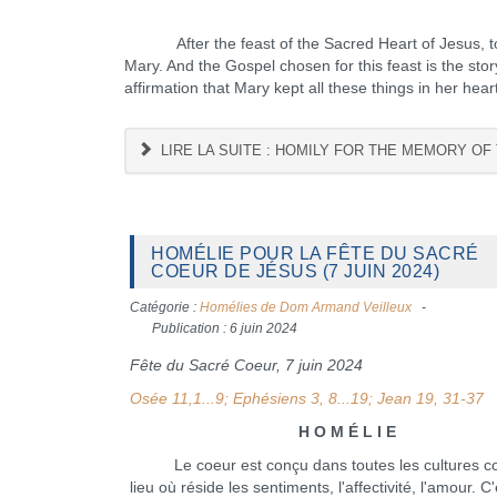
After the feast of the Sacred Heart of Jesus, today
Mary. And the Gospel chosen for this feast is the sto
affirmation that Mary kept all these things in her heart
LIRE LA SUITE : HOMILY FOR THE MEMORY OF 
HOMÉLIE POUR LA FÊTE DU SACRÉ
COEUR DE JÉSUS (7 JUIN 2024)
Catégorie :
Homélies de Dom Armand Veilleux
Publication : 6 juin 2024
Fête du Sacré Coeur, 7 juin 2024
Osée 11,1...9; Ephésiens 3, 8...19; Jean 19, 31-37
H O M É L I E
Le coeur est conçu dans toutes les cultures c
lieu où réside les sentiments, l'affectivité, l'amour. C'