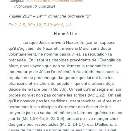
Catégorie :
Homélies de Dom Armand Veilleux
Publication : 6 juillet 2024
ème
7 juillet 2024 – 14
dimanche ordinaire "B"
Ez 2, 2-5; 2Co 12, 7-10; Mc 6, 1-6
H o m é l i e
Lorsque Jésus arrive à Nazareth, (car on suppose
qu'il s'agit bien de Nazareth, même si Marc, sans doute
volontairement, ne nomme pas la ville), sa réputation l'a
précédée. En lisant les chapitres précédents de l’Évangile de
Marc, nous voyons que non seulement la renommée de
thaumaturge de Jésus l’a précédé à Nazareth, mais aussi la
réputation de personnage dangereux que lui ont faite les
pharisiens et les chefs du peuple -- qui ont d'ailleurs déjà
décidé de le faire périr (Mc 3,6). On sait qu'il enseigne en son
propre nom et non pas comme les scribes (Mc 1,22). On sait
qu'il n'observe pas les traditions, osant toucher un lépreux et
permettant à ses disciples d'arracher des épis et de les
broyer le jour du sabbat et même de faire une guérison en ce
jour-là (Mc 1,39-45; 2, 23-3,6); on sait qu'il va manger chez
des gens peu respectables (Mc 2, 14-17), etc. D'ailleurs, à
cause de tout cela sa propre famille avait conclu qu'il avait