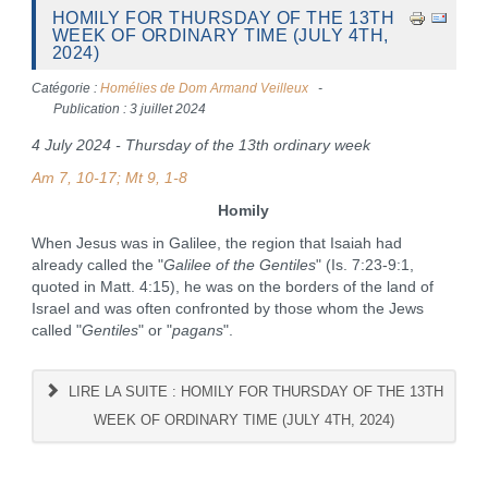
HOMILY FOR THURSDAY OF THE 13TH
WEEK OF ORDINARY TIME (JULY 4TH,
2024)
Catégorie :
Homélies de Dom Armand Veilleux
Publication : 3 juillet 2024
4 July 2024 - Thursday of the 13th ordinary week
Am 7, 10-17; Mt 9, 1-8
Homily
When Jesus was in Galilee, the region that Isaiah had
already called the "
Galilee of the Gentiles
" (Is. 7:23-9:1,
quoted in Matt. 4:15), he was on the borders of the land of
Israel and was often confronted by those whom the Jews
called "
Gentiles
" or "
pagans
".
LIRE LA SUITE : HOMILY FOR THURSDAY OF THE 13TH
WEEK OF ORDINARY TIME (JULY 4TH, 2024)