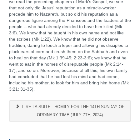
we read the preceding chapters of Mark's Gospel, we see
that not only did Jesus' reputation as a miracle-worker
precede him to Nazareth, but so did his reputation as a
dangerous figure among the Pharisees and the leaders of the
people -- who had already decided to have him killed (Mk
3:6). We know that he taught in his own name and not like
the scribes (Mk 1:22). We know that he did not observe
tradition, daring to touch a leper and allowing his disciples to
pluck ears of corn and crush them on the Sabbath and even
to heal on that day (Mk 1:39-45; 2:23-3:6); we know that he
went to eat in the homes of disreputable people (Mk 2:14-
17), and so on. Moreover, because of all this, his own family
had concluded that he had lost his mind and had come,
including his mother, to look for him and bring him home (Mk
3:21; 31-35).
LIRE LA SUITE : HOMILY FOR THE 14TH SUNDAY OF
ORDINARY TIME (JULY 7TH, 2024)