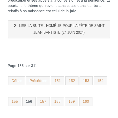
prédication et ses appels à la conversion et à la pénitence. Et
pourtant, le thème qui revient sans cesse dans les récits
relatifs à sa naissance est celui de la
joie
.
LIRE LA SUITE : HOMÉLIE POUR LA FÊTE DE SAINT
JEAN-BAPTISTE (24 JUIN 2024)
Page 156 sur 311
Début
Précédent
151
152
153
154
155
156
157
158
159
160