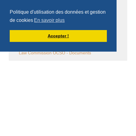
Vie religieuse en général
Politique d'utilisation des données et gestion
Commentaire de la Règle de saint Benoît
de cookies
En savoir plus
Commentaire des Constitutions de l'Ordre
Accepter !
Sessions diverses
Law Commission OCSO - Documents
Law Commission Papers
Bibliographie pachômienne
Réflexions à temps et à contre temps...
Chronique "Eh ben ma foi" dans L'Appel
Église en diaspora