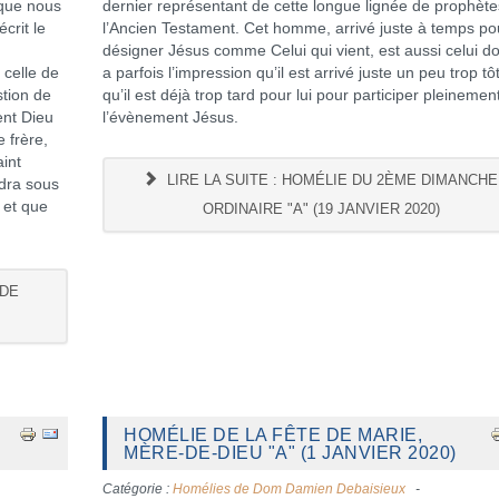
n que nous
dernier représentant de cette longue lignée de prophèt
crit le
l’Ancien Testament. Cet homme, arrivé juste à temps po
désigner Jésus comme Celui qui vient, est aussi celui d
 celle de
a parfois l’impression qu’il est arrivé juste un peu trop tôt
tion de
qu’il est déjà trop tard pour lui pour participer pleinemen
ent Dieu
l’évènement Jésus.
e frère,
aint
LIRE LA SUITE : HOMÉLIE DU 2ÈME DIMANCHE
ndra sous
e et que
ORDINAIRE "A" (19 JANVIER 2020)
 DE
HOMÉLIE DE LA FÊTE DE MARIE,
MÈRE-DE-DIEU "A" (1 JANVIER 2020)
Catégorie :
Homélies de Dom Damien Debaisieux