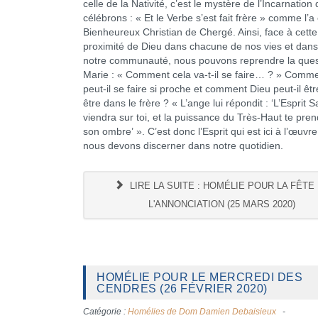
celle de la Nativité, c’est le mystère de l’Incarnatio
célébrons : « Et le Verbe s’est fait frère » comme l’a é
Bienheureux Christian de Chergé. Ainsi, face à cette
proximité de Dieu dans chacune de nos vies et dans
notre communauté, nous pouvons reprendre la ques
Marie : « Comment cela va-t-il se faire… ? » Comm
peut-il se faire si proche et comment Dieu peut-il êtr
être dans le frère ? « L’ange lui répondit : ‘L’Esprit S
viendra sur toi, et la puissance du Très-Haut te pre
son ombre’ ». C’est donc l’Esprit qui est ici à l’œuvr
nous devons discerner dans notre quotidien.
LIRE LA SUITE : HOMÉLIE POUR LA FÊTE
L'ANNONCIATION (25 MARS 2020)
HOMÉLIE POUR LE MERCREDI DES
CENDRES (26 FÉVRIER 2020)
Catégorie :
Homélies de Dom Damien Debaisieux