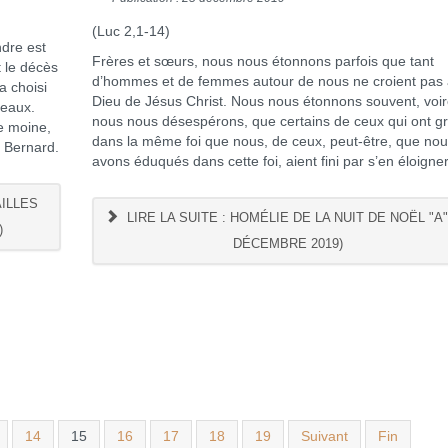
(Luc 2,1-14)
ndre est
Frères et sœurs, nous nous étonnons parfois que tant
t le décès
d’hommes et de femmes autour de nous ne croient pas
a choisi
Dieu de Jésus Christ. Nous nous étonnons souvent, voi
teaux.
nous nous désespérons, que certains de ceux qui ont g
de moine,
dans la même foi que nous, de ceux, peut-être, que no
e Bernard.
avons éduqués dans cette foi, aient fini par s’en éloigner
AILLES
LIRE LA SUITE : HOMÉLIE DE LA NUIT DE NOËL "A"
)
DÉCEMBRE 2019)
14
15
16
17
18
19
Suivant
Fin