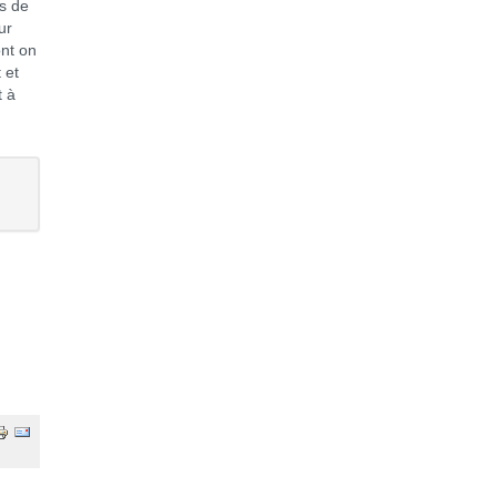
es de
ur
ont on
 et
t à