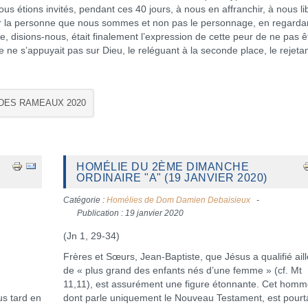
s étions invités, pendant ces 40 jours, à nous en affranchir, à nous li
ndir la personne que nous sommes et non pas le personnage, en regarda
, disions-nous, était finalement l’expression de cette peur de ne pas ê
lle ne s’appuyait pas sur Dieu, le reléguant à la seconde place, le rejeta
 DES RAMEAUX 2020
HOMÉLIE DU 2ÈME DIMANCHE
ORDINAIRE "A" (19 JANVIER 2020)
Catégorie :
Homélies de Dom Damien Debaisieux
Publication : 19 janvier 2020
(Jn 1, 29-34)
Frères et Sœurs, Jean-Baptiste, que Jésus a qualifié ail
de « plus grand des enfants nés d’une femme » (cf. Mt
11,11), est assurément une figure étonnante. Cet homm
us tard en
dont parle uniquement le Nouveau Testament, est pourta