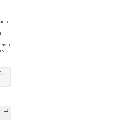
nne à
e
ntendu
s y
.
,