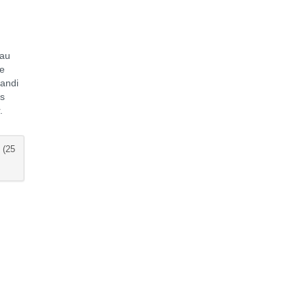
 au
re
randi
us
.
 (25