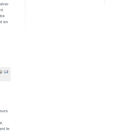
bérer
nt
tre
nt en
leurs
e,
nt le