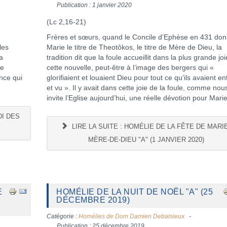
Publication : 1 janvier 2020
(Lc 2,16-21)
Frères et sœurs, quand le Concile d’Ephèse en 431 do
les
Marie le titre de Theotôkos, le titre de Mère de Dieu, la
a
tradition dit que la foule accueillit dans la plus grande joi
re
cette nouvelle, peut-être à l’image des bergers qui «
nce qui
glorifiaient et louaient Dieu pour tout ce qu’ils avaient e
et vu ». Il y avait dans cette joie de la foule, comme nou
invite l’Eglise aujourd’hui, une réelle dévotion pour Marie
DI DES
LIRE LA SUITE : HOMÉLIE DE LA FÊTE DE MARIE
MÈRE-DE-DIEU "A" (1 JANVIER 2020)
E
HOMÉLIE DE LA NUIT DE NOËL "A" (25
DÉCEMBRE 2019)
Catégorie :
Homélies de Dom Damien Debaisieux
Publication : 25 décembre 2019